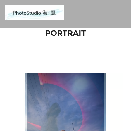
コ
ン
サイド
テ
ン
PORTRAIT
ツ
へ
ス
キ
ッ
プ